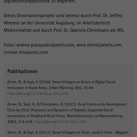
Digitalisierungsprozesse zu begleiten.
Dieses Dissertationsprojekt wird betreut durch Prof. Dr. Jeffrey
Wimmer an der Universität Augsburg, im Arbeitsbereich
Medienrealität und durch Prof. Dr. Gabriela Christmann am IRS.
Fotos: andrea piacquadio/pexels.com, anna shvets/pexels.com,
cristian dina/pexel.com
Publikationen
Zerrer, N., & Sept, A. (2020).
Smart Villagers as Actors of Digital Social
Innovation in Rural Areas
.
Urban Planning
,
5
(4), 78-88.
https://doi.org/10.17645/up.v5i4.3183
Zerrer, N., Sept, A., & Christmann, G. (2022).
Rural Community Development
Click-by-Click: Processes and Dynamics of Digitally Supported Social
Innovations in Peripheral Rural Areas
.
Raumforschung und Raumordnung
,
80
(3), 314-328.
https://doi.org/10.14512/rur.145
Zerrer, N., & Sept, A. (2021).
Smart Villagers im Visier
.
Land in Form - Magazin