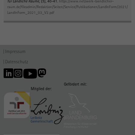
für Ländliche Räume
, (3), 40-41.
https://www.netzwerk-laendlicher-
raum.de/fileadmin/Redaktion/Seiten/Service/Publikationen/LandInForm/2021/
LandInForm_2021_03_V2.pdf
Impressum
Datenschutz
Gefördert mit:
Mitglied der: