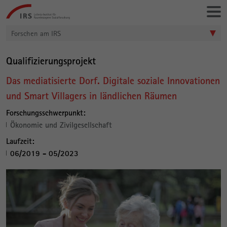
Gehe
Leibniz-
direkt
Institut
zu:
für
Forschen am IRS
Raumbezogene
Sozialforschung
Qualifizierungsprojekt
Das mediatisierte Dorf. Digitale soziale Innovationen
und Smart Villagers in ländlichen Räumen
Forschungsschwerpunkt:
Ökonomie und Zivilgesellschaft
Laufzeit:
06/2019 - 05/2023