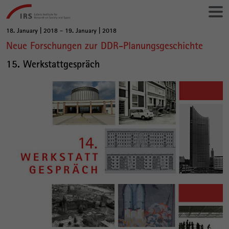
Go
Leibniz-
directly
Institut
to:
für
18. January | 2018 - 19. January | 2018
Main
Raumbezogene
Neue Forschungen zur DDR-Planungsgeschichte
Content
Sozialforschung
15. Werkstattgespräch