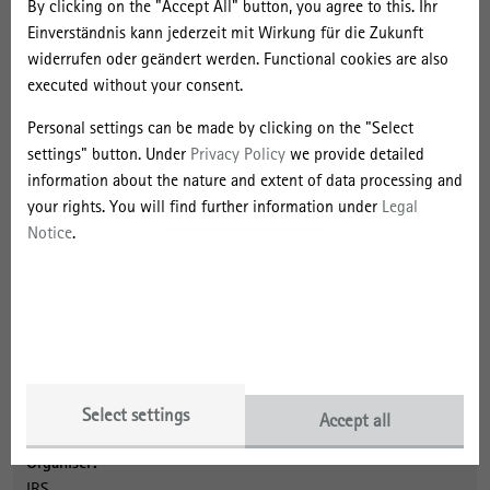
By clicking on the "Accept All" button, you agree to this. Ihr
Im Rahmen der Konferenz wird am 18. Januar um 18.30 Uhr eine
Einverständnis kann jederzeit mit Wirkung für die Zukunft
Ausstellung mit Werken des bekannten Rostocker Architekten und
widerrufen oder geändert werden. Functional cookies are also
Malers Peter Baumbach mit dem Titel „Fläche, Körper, Raum –
executed without your consent.
unterwegs“ eröffnet. Der Empfang zur Ausstellungseröffnung findet
Personal settings can be made by clicking on the "Select
im Pavillon der Historischen Forschungsstelle des IRS statt.
settings" button. Under
Privacy Policy
we provide detailed
information about the nature and extent of data processing and
Contact
your rights. You will find further information under
Legal
Notice
.
Senior Researcher
Prof. Dr. Christoph Bernhardt
03362 793-142
Send message
About the Event
Select settings
Accept all
Organiser:
IRS