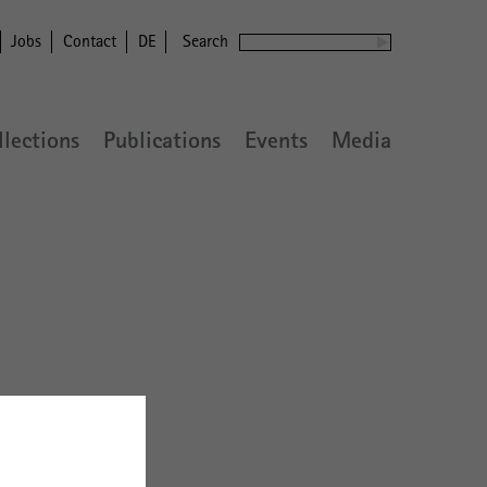
Jobs
Contact
DE
Search
llections
Publications
Events
Media