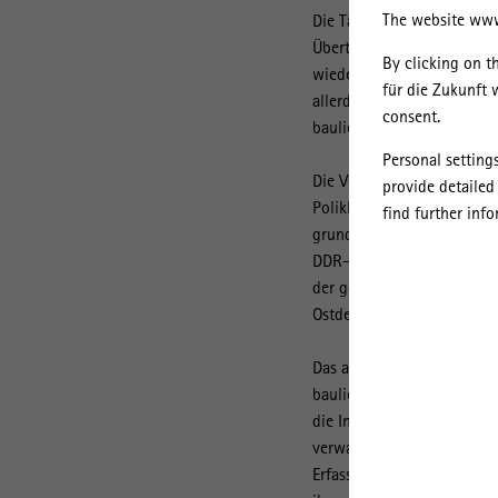
The website www.
Die Tätigkeiten der Treuha
Übertragung des „Volkseig
By clicking on t
wiedervereinigten Deutschl
für die Zukunft 
allerdings bisher unbeach
consent.
baulichen Erbe der DDR.
Personal setting
Die Veräußerung und Liquid
provide detailed
Polikliniken, FDGB-Ferie
find further inf
grundlegend. Die Folge wa
DDR-Bauten. Gleichzeitig 
der gebauten Umwelt stark
Ostdeutschland aus.
Das auf vier Jahre angeleg
baulichen Erbes der DDR du
die Institutionengeschich
verwalteten Bauten durch 
Erfassung werden bei einze