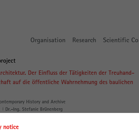
Organisation
Research
Scientific Co
roject
hitektur. Der Einfluss der Tätigkeiten der Treuhand-
schaft auf die öffentliche Wahrnehmung des baulichen
ontemporary History and Archive
:
Dr.-Ing. Stefanie Brünenberg
eutsche Forschungsgemeinschaft
y notice
1/2027