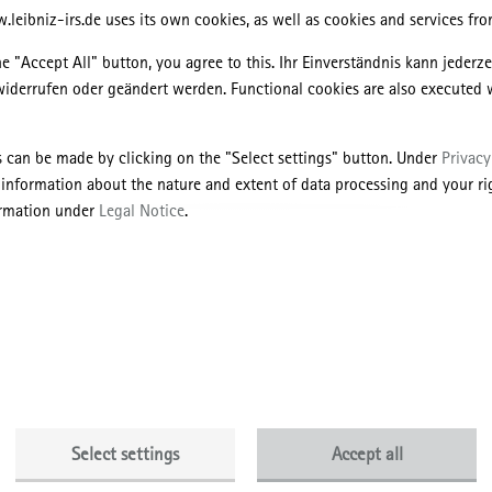
leibniz-irs.de uses its own cookies, as well as cookies and services from
nd-Anstalt in den 1990er-Jahren stehen bis heute in der Kritik: Die
entums“ der DDR in die marktwirtschaftliche Ordnung des
he "Accept All" button, you agree to this. Ihr Einverständnis kann jederz
ands wurde in den letzten Jahrzehnten in vielerlei Hinsicht erforscht. D
widerrufen oder geändert werden. Functional cookies are also executed 
tet geblieben ist die Betrachtung des Umgangs der Treuhand mit dem
s can be made by clicking on the "Select settings" button. Under
Privacy
ierung öffentlicher sowie betrieblicher Einrichtungen wie Großgaststät
 information about the nature and extent of data processing and your rig
nheimen und Warenhäusern änderte die Eigentumsstrukturen der Gebäude
ormation under
Legal Notice
.
ren Umnutzungen, Abrisse und Umbauten vieler dieser charakteristisch
übte diese von außenstehenden politischen Akteuren forcierte Veränder
en Einfluss auf den eigenständigen Aufbau einer Erinnerungskultur in
te Forschungsprojekt untersucht, wie sich ein wesentlicher Bestandteil 
rch die Privatisierung von 1991 bis 2000 weiterentwickelte. Hierfür wi
te der TLG aufgearbeitet und der Umgang der TLG mit den von ihr
die Analyse eines kartografischen Mappings erforscht. Anhand dieser
Select settings
Accept all
lnen Fallstudien die veränderten Eigentumsverhältnisse in Abhängigkei