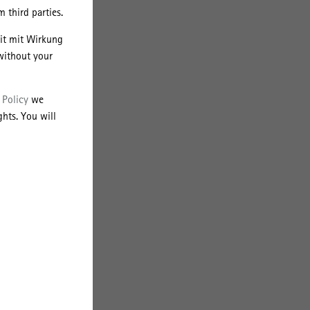
 third parties.
eit mit Wirkung
abei
without your
 Policy
we
ten,
hts. You will
en
ung
des
rd
t