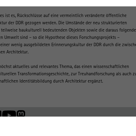
ung untersucht.
es ist es, Rückschlüsse auf eine vermeintlich veränderte öffentliche
tur der DDR gezogen werden. Die Umstände der neu strukturierten
 teilweise baukulturell bedeutenden Objekten sowie die daraus folgende
n Umwelt sind – so die Hypothese dieses Forschungsprojekts –
 einer wenig ausgebildeten Erinnerungskultur der DDR durch die zwisch
en Architektur.
höchst aktuelles und relevantes Thema, das einen wissenschaftlichen
lturellen Transformationsgeschichte, zur Treuhandforschung als auch z
aftlichen Identitätsbildung durch Architektur ergänzt.
Member of