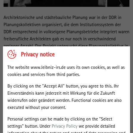
Architektonische und städtebauliche Planung war in der DDR in
Planungskollektiven organisiert, die dem Institutionssystem der
DDR entsprechend in volkseigene Planungsbetriebe integriert waren
freiberufliche Architekten gab es nur noch in verschwindend
geringer Anzahl. Das Projekt untersucht diese Planungskollektive in
ihrer administrativen Einbettung und Funktionsweise im politischen
Privacy notice
System einerseits und in Hinblick auf die künstlerischen
The website www.leibniz-irs.de uses its own cookies, as well as
Produktionsweisen und das Selbstverständnis der Architekten im
cookies and services from third parties.
Kollektiv andererseits. Die Kollektive werden sowohl in ihrer
Funktion als politischwirtschaftliche Organisationsform, als auch in
By clicking on the "Accept All" button, you agree to this. Ihr
ihrer Rolle als künstlerische Gruppierungen untersucht. Beide
Einverständnis kann jederzeit mit Wirkung für die Zukunft
Dimensionen hatten Auswirkungen auf die Architekturproduktion
widerrufen oder geändert werden. Functional cookies are also
der DDR, die für die heutige Auseinandersetzung mit den
executed without your consent.
entstandenen Objekten in ihrer historischen Einordnung und
Interpretation bis hin zu Urheberrechtsfragen von grundlegender
Personal settings can be made by clicking on the "Select
Bedeutung sind. Das Projekt analysiert die Planungskollektive der
settings" button. Under
Privacy Policy
we provide detailed
DDR auf drei Ebenen: mit einer vergleichenden Struktur-Analyse (a),