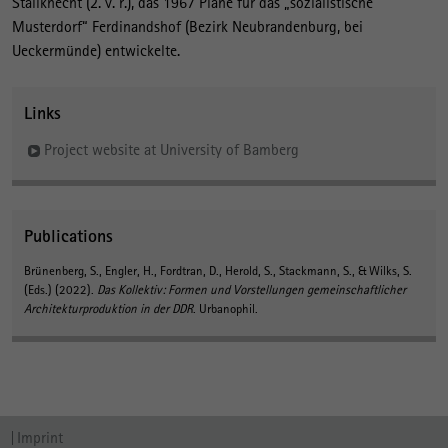
Stallknecht (2. v. r.), das 1967 Pläne für das „sozialistische
Musterdorf“ Ferdinandshof (Bezirk Neubrandenburg, bei
Ueckermünde) entwickelte.
Links
Project website at University of Bamberg
Publications
Brünenberg, S.
, Engler, H.
, Fordtran, D., Herold, S., Stackmann, S., & Wilks, S.
(Eds.) (2022).
Das Kollektiv: Formen und Vorstellungen gemeinschaftlicher
Architekturproduktion in der DDR
. Urbanophil.
Imprint