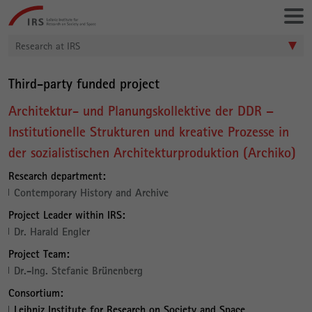
Go
Leibniz-
directly
Institut
to:
für
Research at IRS
Raumbezogene
Sozialforschung
Third-party funded project
Architektur- und Planungskollektive der DDR –
Institutionelle Strukturen und kreative Prozesse in
der sozialistischen Architekturproduktion (Archiko)
Research department:
Contemporary History and Archive
Project Leader within IRS:
Dr. Harald Engler
Project Team:
Dr.-Ing. Stefanie Brünenberg
Consortium:
Leibniz Institute for Research on Society and Space