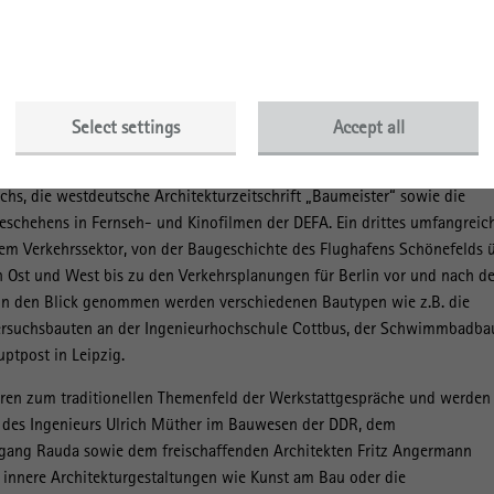
ussion neuer Forschungsergebnisse zwischen jüngeren und etablierten
dener Disziplinen sowie Zeitzeugen.
ferenz der Reihe stehen erneut internationale Perspektiven. Die
itekturexporte der DDR in das östliche wie westliche Ausland, so unte
Select settings
Accept all
d Nordkorea. Ein zweiter großer Themenblock beschäftigt sich mit Fra
n Architektur und Städtebau der DDR. Hier geht es um Printmedien der
hs, die westdeutsche Architekturzeitschrift „Baumeister“ sowie die
schehens in Fernseh- und Kinofilmen der DEFA. Ein drittes umfangreic
m Verkehrssektor, von der Baugeschichte des Flughafens Schönefelds 
n Ost und West bis zu den Verkehrsplanungen für Berlin vor und nach de
in den Blick genommen werden verschiedenen Bautypen wie z.B. die
ersuchsbauten an der Ingenieurhochschule Cottbus, der Schwimmbadba
ptpost in Leipzig.
ören zum traditionellen Themenfeld der Werkstattgespräche und werden
 des Ingenieurs Ulrich Müther im Bauwesen der DDR, dem
fgang Rauda sowie dem freischaffenden Architekten Fritz Angermann
 innere Architekturgestaltungen wie Kunst am Bau oder die