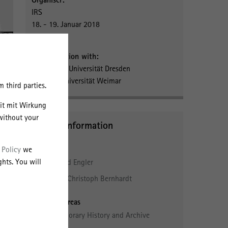
IRS
18. - 19. Januar 2018
Erkner
In cooperation with:
Technische Universität Dresden
Bauhaus Universität Weimar
 third parties.
eit mit Wirkung
without your
Further Information
People
 Policy
we
hts. You will
Dr. Harald Engler
Prof. Dr. Christoph Bernhardt
Research Areas
Contemporary History and Archive