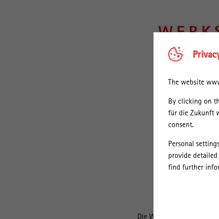
Privac
The website www.
By clicking on t
für die Zukunft 
consent.
Personal setting
provide detailed
find further inf
Die Werkstattgespräche zu