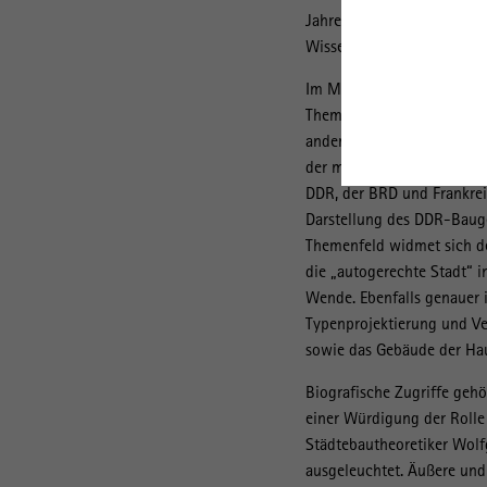
Jahren ein Forum zur Disk
Wissenschaftlern verschie
Im Mittelpunkt der 15. Kon
Themenpalette umfasst Arch
anderem nach Bulgarien un
der medialen Rezeption vo
DDR, der BRD und Frankreic
Darstellung des DDR-Bauge
Themenfeld widmet sich de
die „autogerechte Stadt“ i
Wende. Ebenfalls genauer 
Typenprojektierung und V
sowie das Gebäude der Hau
Biografische Zugriffe geh
einer Würdigung der Rolle
Städtebautheoretiker Wol
ausgeleuchtet. Äußere und