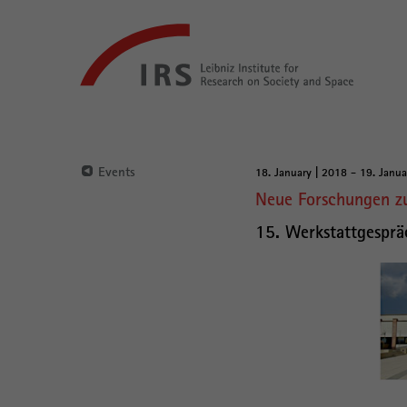
Go
Leibniz-
directly
Institut
to:
für
Raumbezogene
Sozialforschung
Main
Navigation
Events
18. January | 2018 - 19. Janua
Main
Neue Forschungen z
Content
15. Werkstattgesprä