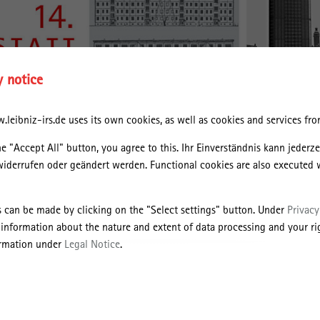
y notice
leibniz-irs.de uses its own cookies, as well as cookies and services from
he "Accept All" button, you agree to this. Ihr Einverständnis kann jederz
widerrufen oder geändert werden. Functional cookies are also executed 
s can be made by clicking on the "Select settings" button. Under
Privacy
 information about the nature and extent of data processing and your rig
ormation under
Legal Notice
.
r Bau- und Planungsgeschichte der DDR am IRS sind seit mehr als 20