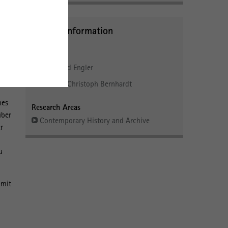
Further Information
r
People
gen
Dr. Harald Engler
Prof. Dr. Christoph Bernhardt
hes
Research Areas
über
Contemporary History and Archive
r
u
 mit