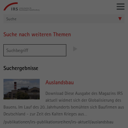
Gehe
Leibniz-
direkt
Institut
zu:
für
Suche
Raumbezogene
Sozialforschung
Suche nach weiteren Themen
Hauptinhalt
Suchergebnisse
Auslandsbau
Download Diese Ausgabe des Magazins IRS
aktuell widmet sich der Globalisierung des
Bauens. Im Lauf des 20. Jahrhunderts bemühten sich Baufirmen aus
Deutschland - zur Zeit des Kalten Krieges aus…
/publikationen/irs-publikationsreihen/irs-aktuell/auslandsbau