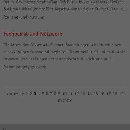
Raum-Geschichte.de abrufbar. Das Portal bietet zwei verschiedene
Suchmöglichkeiten an: Eine Kartensuche und eine Suche über alle…
/zugang-und-nutzung
Fachbeirat und Netzwerk
Die Arbeit der Wissenschaftlichen Sammlungen wird durch einen
sechsköpfigen Fachbeirat begleitet. Dieser berät und unterstützt sie
insbesondere bei Fragen der strategischen Ausrichtung und…
/sammlungen/netzwerk
vorherige
1
2
3
4
5
6
7
8
9
10
11
12
13
14
15
16
17
18
19
nächste