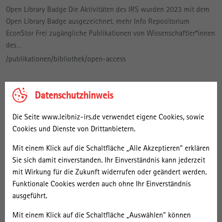
Open Library Badge Die Aktivitäten des IRS wurden 2023 mit dem
Open Library Badge ausgezeichnet. mehr Info Repositorium
EconStor Frei zugängliche Publikationen von Wissenschaftler*innen
des…
/publikationen/bibliothek/open-access
Stellenangebote
Datenschutzhinweis
Datenschutzinformationen für Bewerber*innen
Die Seite www.leibniz-irs.de verwendet eigene Cookies, sowie
/institut/arbeiten-am-irs/stellenangebote
Cookies und Dienste von Drittanbietern.
Assoziierte
Mit einem Klick auf die Schaltfläche „Alle Akzeptieren“ erklären
Sie sich damit einverstanden. Ihr Einverständnis kann jederzeit
Assoziierte des IRS Assoziierte Wissenschaftler*innen haben einen
mit Wirkung für die Zukunft widerrufen oder geändert werden.
engem Bezug zu den Forschungsschwerpunkten des IRS. Dies gilt
Funktionale Cookies werden auch ohne Ihr Einverständnis
beispielsweise für ehemalige Mitarbeiter*innen, die ihre…
ausgeführt.
Mit einem Klick auf die Schaltfläche „Auswählen“ können
Vernetzung in der Leibniz-Gemeinschaft