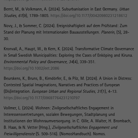
Bernt, M.
, & Volkmann, A. (2024).
Suburbanisation in East Germany
.
Urban
Studies
,
61
(9), 1789-1805.
https://doi.org/10.1177/00420980231218612
Novy, J., & Sommer, C. (2024).
Ereignishaftigkeit auf dem Prüfstand: Zum
Stand der Planung mit Internationalen Bauausstellungen
.
Planerin
, (5), 28-
30.
Kronvall, A.
, Haupt, W.
, & Kern, K.
(2024).
Transformative Climate Governance
in Small Swedish Municipalities: Exploring the Cases of Enköping and Kiruna
.
Environmental Policy and Governance
,
34
(4), 339-351.
https://doi.org/10.1002/eet.2086
Beurskens, K., Bruns, B., Kirndörfer, E.
, & Pilz, M.
(2024).
A Union in Distress:
Contested Spatial Imaginations, Narratives and Practices of European
(Dis)integration
.
European Urban and Regional Studies
,
31
(1), 4-13.
https://doi.org/10.1177/09697764231210797
Vollmer, L.
(2024).
Wohnen: Zivilgesellschaftliches Engagement in
Interessensvertretungen, sozialen Bewegungen, Stadtplanung und
Institutionen der Wohnraumversorgung
. in C. Gille, A. Walter, H. Brombach,
B. Haas, & N. Vetter (Hrsg.),
Zivilgesellschaftliches Engagement und
Freiwilligendienste
(S. 509-516). (NomosHandbuch). Nomos.