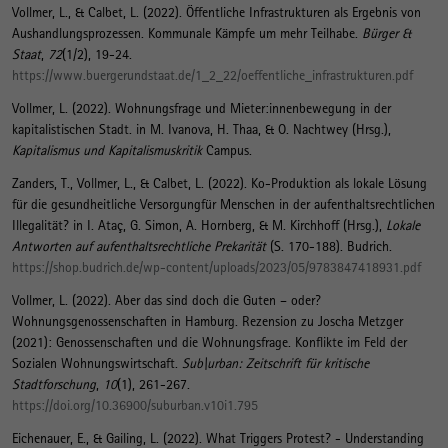
Vollmer, L.
, & Calbet, L. (2022).
Öffentliche Infrastrukturen als Ergebnis von
Aushandlungsprozessen. Kommunale Kämpfe um mehr Teilhabe
.
Bürger &
Staat
,
72
(1/2), 19-24.
https://www.buergerundstaat.de/1_2_22/oeffentliche_infrastrukturen.pdf
Vollmer, L.
(2022).
Wohnungsfrage und Mieter:innenbewegung in der
kapitalistischen Stadt.
in M. Ivanova, H. Thaa, & O. Nachtwey (Hrsg.),
Kapitalismus und Kapitalismuskritik
Campus.
Zanders, T.
, Vollmer, L.
, & Calbet, L. (2022).
Ko-Produktion als lokale Lösung
für die gesundheitliche Versorgungfür Menschen in der aufenthaltsrechtlichen
Illegalität?
in I. Ataç, G. Simon, A. Hornberg, & M. Kirchhoff (Hrsg.),
Lokale
Antworten auf aufenthaltsrechtliche Prekarität
(S. 170-188). Budrich.
https://shop.budrich.de/wp-content/uploads/2023/05/9783847418931.pdf
Vollmer, L.
(2022).
Aber das sind doch die Guten – oder?
Wohnungsgenossenschaften in Hamburg. Rezension zu Joscha Metzger
(2021): Genossenschaften und die Wohnungsfrage. Konflikte im Feld der
Sozialen Wohnungswirtschaft
.
Sub\urban: Zeitschrift für kritische
Stadtforschung
,
10
(1), 261-267.
https://doi.org/10.36900/suburban.v10i1.795
Eichenauer, E.
, & Gailing, L. (2022).
What Triggers Protest? - Understanding