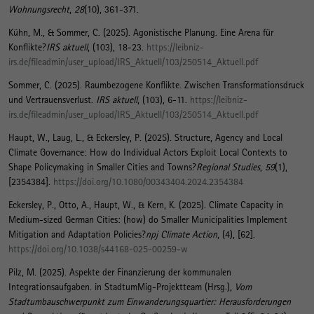
Wohnungsrecht
,
28
(10), 361-371.
Kühn, M.
, & Sommer, C. (2025).
Agonistische Planung. Eine Arena für
Konflikte?
IRS aktuell
, (103), 18-23.
https://leibniz-
irs.de/fileadmin/user_upload/IRS_Aktuell/103/250514_Aktuell.pdf
Sommer, C. (2025).
Raumbezogene Konflikte. Zwischen Transformationsdruck
und Vertrauensverlust
.
IRS aktuell
, (103), 6-11.
https://leibniz-
irs.de/fileadmin/user_upload/IRS_Aktuell/103/250514_Aktuell.pdf
Haupt, W.
, Laug, L., & Eckersley, P. (2025).
Structure, Agency and Local
Climate Governance: How do Individual Actors Exploit Local Contexts to
Shape Policymaking in Smaller Cities and Towns?
Regional Studies
,
59
(1),
[2354384].
https://doi.org/10.1080/00343404.2024.2354384
Eckersley, P., Otto, A.
, Haupt, W.
, & Kern, K.
(2025).
Climate Capacity in
Medium-sized German Cities: (how) do Smaller Municipalities Implement
Mitigation and Adaptation Policies?
npj Climate Action
, (4), [62].
https://doi.org/10.1038/s44168-025-00259-w
Pilz, M.
(2025).
Aspekte der Finanzierung der kommunalen
Integrationsaufgaben
. in StadtumMig-Projektteam (Hrsg.),
Vom
Stadtumbauschwerpunkt zum Einwanderungsquartier: Herausforderungen