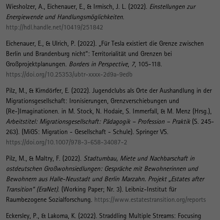
Wiesholzer, A.
, Eichenauer, E.
, & Irmisch, J. L.
(2022).
Einstellungen zur
Energiewende und Handlungsmöglichkeiten
.
http://hdl.handle.net/10419/251842
Eichenauer, E.
, & Ulrich, P. (2022).
„Für Tesla existiert die Grenze zwischen
Berlin und Brandenburg nicht“: Territorialität und Grenzen bei
Großprojektplanungen
.
Borders in Perspective
,
7
, 105-118.
https://doi.org/10.25353/ubtr-xxxx-2d9a-9edb
Pilz, M.
, & Kirndörfer, E. (2022).
Jugendclubs als Orte der Aushandlung in der
Migrationsgesellschaft: Ironisierungen, Grenzverschiebungen und
(Re-)Imaginationen
. in M. Stock, N. Hodaie, S. Immerfall, & M. Menz (Hrsg.),
Arbeitstitel: Migrationsgesellschaft: Pädagogik – Profession – Praktik
(S. 245-
263). (MiGS: Migration - Gesellschaft - Schule). Springer VS.
https://doi.org/10.1007/978-3-658-34087-2
Pilz, M.
, & Maltry, F. (2022).
Stadtumbau, Miete und Nachbarschaft in
ostdeutschen Großwohnsiedlungen: Gespräche mit Bewohnerinnen und
Bewohnern aus Halle-Neustadt und Berlin Marzahn. Projekt „Estates after
Transition“ (EraNet)
. (Working Paper; Nr. 3). Leibniz-Institut für
Raumbezogene Sozialforschung.
https://www.estatestransition.org/reports
Eckersley, P., & Lakoma, K. (2022).
Straddling Multiple Streams: Focusing