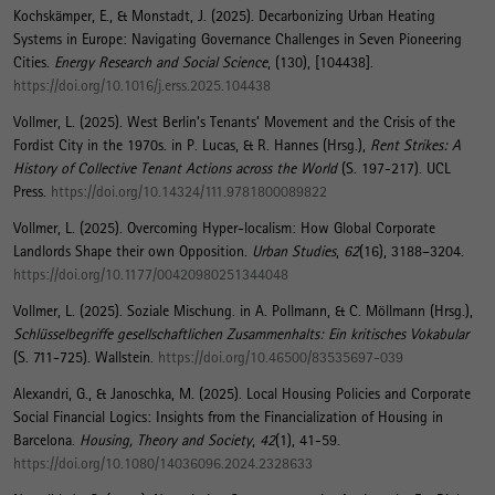
Kochskämper, E., & Monstadt, J. (2025).
Decarbonizing Urban Heating
Systems in Europe: Navigating Governance Challenges in Seven Pioneering
Cities
.
Energy Research and Social Science
, (130), [104438].
https://doi.org/10.1016/j.erss.2025.104438
Vollmer, L.
(2025).
West Berlin’s Tenants’ Movement and the Crisis of the
Fordist City in the 1970s
. in P. Lucas, & R. Hannes (Hrsg.),
Rent Strikes: A
History of Collective Tenant Actions across the World
(S. 197-217). UCL
Press.
https://doi.org/10.14324/111.9781800089822
Vollmer, L.
(2025).
Overcoming Hyper-localism: How Global Corporate
Landlords Shape their own Opposition
.
Urban Studies
,
62
(16), 3188–3204.
https://doi.org/10.1177/00420980251344048
Vollmer, L.
(2025).
Soziale Mischung
. in A. Pollmann, & C. Möllmann (Hrsg.),
Schlüsselbegriffe gesellschaftlichen Zusammenhalts: Ein kritisches Vokabular
(S. 711-725). Wallstein.
https://doi.org/10.46500/83535697-039
Alexandri, G.
, & Janoschka, M. (2025).
Local Housing Policies and Corporate
Social Financial Logics: Insights from the Financialization of Housing in
Barcelona
.
Housing, Theory and Society
,
42
(1), 41-59.
https://doi.org/10.1080/14036096.2024.2328633