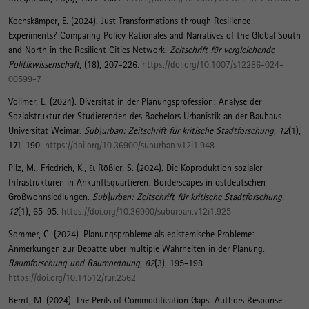
Kochskämper, E.
(2024).
Just Transformations through Resilience
Experiments? Comparing Policy Rationales and Narratives of the Global South
and North in the Resilient Cities Network
.
Zeitschrift für vergleichende
Politikwissenschaft
, (18), 207-226.
https://doi.org/10.1007/s12286-024-
00599-7
Vollmer, L.
(2024).
Diversität in der Planungsprofession: Analyse der
Sozialstruktur der Studierenden des Bachelors Urbanistik an der Bauhaus-
Universität Weimar
.
Sub\urban: Zeitschrift für kritische Stadtforschung
,
12
(1),
171-190.
https://doi.org/10.36900/suburban.v12i1.948
Pilz, M.
, Friedrich, K., & Rößler, S. (2024).
Die Koproduktion sozialer
Infrastrukturen in Ankunftsquartieren: Borderscapes in ostdeutschen
Großwohnsiedlungen
.
Sub\urban: Zeitschrift für kritische Stadtforschung
,
12
(1), 65-95.
https://doi.org/10.36900/suburban.v12i1.925
Sommer, C. (2024).
Planungsprobleme als epistemische Probleme:
Anmerkungen zur Debatte über multiple Wahrheiten in der Planung
.
Raumforschung und Raumordnung
,
82
(3), 195-198.
https://doi.org/10.14512/rur.2562
Bernt, M.
(2024).
The Perils of Commodification Gaps: Authors Response
.