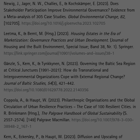
Newig, J., Jager, N. W., Challies, E.
, & Kochskämper, E.
(2023).
Does
Stakeholder Participation Improve Environmental Governance? Evidence from
a Meta-analysis of 305 Case Studies
.
Global Environmental Change
,
82
,
[102705].
https://doi.org/10.1016/j.gloenvcha.2023.102705
Leetma, K.
, & Bernt, M.
(Hrsg.) (2023).
Housing Estates in the Era of
Marketization: Governance Practices and Urban Development
. (Journal of
Housing and the Built Environment, Special Issue; Band 38, Nr. 1). Springer.
https://link.springer.com/journal/10901/volumes-and-issues/38-1
Gänzle, S.
, Kern, K.
, & Tynkkynen, N. (2023).
Governing the Baltic Sea Region
at Critical Junctures (1991-2021): How do Transnational and
Intergovernmental Organizations Cope with External Regional Change?
Journal of Baltic Studies
,
54
(3), 421-442.
https://doi.org/10.1080/01629778.2022.2140356
Coppola, A.
, & Haupt, W.
(2023).
Philanthropic Organisations and the Global
Circulation of Urban Resilience Practices – The Case of 100 Resilient Cities
. in
R. Brinkmann (Hrsg.),
The Palgrave Handbook of Global Sustainability
(S.
2557-2574). [149] Palgrave Macmillan.
https://doi.org/10.1007/978-3-030-
38948-2_167-1
Kern, K.
, Eckersley, P.
, & Haupt, W.
(2023).
Diffusion and Upscaling of