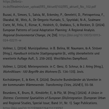
https://leibniz-
irs.de/fileadmin/user_upload/IRS_Aktuell/102/IRS_aktuell_No_102.pdf
Buzasi, A., Simoes, S., Salvia, M., Eckersley, P., Geneletti, D., Pietrapertosa, F.,
Olazabal, M., Weis, A., De Gregorio Hurtado, S., Spyridaki, N-A., Szalmane
Csete, M., Feliu, E., Riznar, K., Heidrich, O., Grafakos, S., & Reckien, D. (2024).
European Patterns of Local Adaptation Planning: A Regional Analysis
.
Regional Environmental Change
,
24
, [59].
https://doi.org/10.1007/s10113-
024-02211-w
Vollmer, L.
(2024).
Munizipalismus
. in B. Belina, M. Naumann, & A. Strüver
(Hrsg.),
Handbuch kritische Stadtgeographie
(6., völlig überarbeitete und
erweiterte Auflage Aufl., S. 259-265). Westfälisches Dampfboot.
Vollmer, L.
(2024).
Mietenproteste
. in C. Genz, O. Schnur, & J. Aring (Hrsg.),
WohnWissen: 100 Begriffe des Wohnens
(S. 134-135). Jovis.
Kochskämper, E.
, & Kern, K.
(2024).
Deutsche Bundesländer als Vorreiter in
der kommunalen Wärmewende
.
Transforming Cities
,
2024
(1), 55-58.
Beurskens, K., Bruns, B., Kirndörfer, E.
, & Pilz, M.
(Hrsg.) (2024).
A Union in
Distress: Contested Spatialities of European (Dis)integration
. (European Urban
and Regional Studies, Special Issue; Band 31, Nr. 1). Sage Publications.
https://doi.org/10.1177/09697764231210797