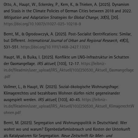
Otto, A.
, Haupt, W.
, Eckersley, P.
, Kern, K.
, & Thieken, A. (2025).
Dynamism
and Stasis in the Climate Policies of German Cities between 2018 and 2022
.
Mitigation and Adaptation Strategies for Global Change
,
30
(5), [30].
https://doi.org/10.1007/s11027-025-10218-9
Bernt, M.
, & Ogrodowczyk, A. (2025).
Post-Socialist Gentrifications: Similar,
but Different
.
International Journal of Urban and Regional Research
,
49
(3),
531-551.
https://doi.org/10.1111/1468-2427.13321
Haupt, W.
, & Buika, I. (2025).
Konflikte um LNG-Infrastruktur im Schatten
der Gasmangellage
.
IRS aktuell
, (103), 12-17.
https://leibniz-
irs.de/fileadmin/user_upload/IRS_Aktuell/103/250530_Aktuell_Gasmangellage
.pdf
Vollmer, L.
, & Haupt, W.
(2025).
Sozial-ökologische Wohnungsfrage:
Klimagerechtes und bezahlbares Wohnen dürfen nicht gegeneinander
ausgespielt werden
.
IRS aktuell
, (103), 40-45.
https://leibniz-
irs.de/fileadmin/user_upload/IRS_Aktuell/103/250530_Aktuell_KlimagerechtW
ohnen.pdf
Bernt, M.
(2025).
Segregation und Wohnungspolitik in Deutschland: Wer
wohnt wo und warum? Eigenbedarfsmissbrauch und Kosten der Unterkunft
als Katalysatoren für Segregation
.
Neue Zeitschrift für Miet- und