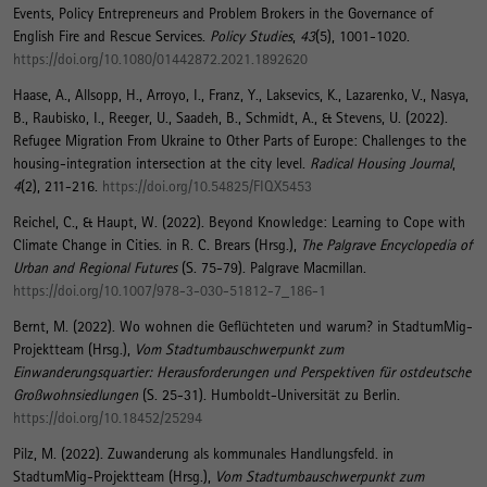
Events, Policy Entrepreneurs and Problem Brokers in the Governance of
English Fire and Rescue Services
.
Policy Studies
,
43
(5), 1001-1020.
https://doi.org/10.1080/01442872.2021.1892620
Haase, A., Allsopp, H., Arroyo, I., Franz, Y., Laksevics, K., Lazarenko, V., Nasya,
B., Raubisko, I., Reeger, U., Saadeh, B., Schmidt, A., & Stevens, U. (2022).
Refugee Migration From Ukraine to Other Parts of Europe: Challenges to the
housing-integration intersection at the city level
.
Radical Housing Journal
,
4
(2), 211-216.
https://doi.org/10.54825/FIQX5453
Reichel, C.
, & Haupt, W.
(2022).
Beyond Knowledge: Learning to Cope with
Climate Change in Cities
. in R. C. Brears (Hrsg.),
The Palgrave Encyclopedia of
Urban and Regional Futures
(S. 75-79). Palgrave Macmillan.
https://doi.org/10.1007/978-3-030-51812-7_186-1
Bernt, M.
(2022).
Wo wohnen die Geflüchteten und warum?
in StadtumMig-
Projektteam (Hrsg.),
Vom Stadtumbauschwerpunkt zum
Einwanderungsquartier: Herausforderungen und Perspektiven für ostdeutsche
Großwohnsiedlungen
(S. 25-31). Humboldt-Universität zu Berlin.
https://doi.org/10.18452/25294
Pilz, M.
(2022).
Zuwanderung als kommunales Handlungsfeld
. in
StadtumMig-Projektteam (Hrsg.),
Vom Stadtumbauschwerpunkt zum