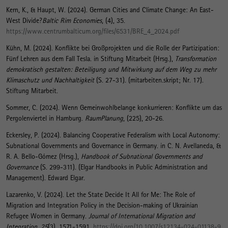
Kern, K.
, & Haupt, W.
(2024).
German Cities and Climate Change: An East-
West Divide?
Baltic Rim Economies
, (4), 35.
https://www.centrumbalticum.org/files/6531/BRE_4_2024.pdf
Kühn, M.
(2024).
Konflikte bei Großprojekten und die Rolle der Partizipation:
Fünf Lehren aus dem Fall Tesla
. in Stiftung Mitarbeit (Hrsg.),
Transformation
demokratisch gestalten: Beteiligung und Mitwirkung auf dem Weg zu mehr
Klimaschutz und Nachhaltigkeit
(S. 27-31). (mitarbeiten.skript; Nr. 17).
Stiftung Mitarbeit.
Sommer, C. (2024).
Wenn Gemeinwohlbelange konkurrieren: Konflikte um das
Pergolenviertel in Hamburg
.
RaumPlanung
, (225), 20-26.
Eckersley, P. (2024).
Balancing Cooperative Federalism with Local Autonomy:
Subnational Governments and Governance in Germany
. in C. N. Avellaneda, &
R. A. Bello-Gómez (Hrsg.),
Handbook of Subnational Governments and
Governance
(S. 299-311). (Elgar Handbooks in Public Administration and
Management). Edward Elgar.
Lazarenko, V. (2024).
Let the State Decide It All for Me: The Role of
Migration and Integration Policy in the Decision-making of Ukrainian
Refugee Women in Germany
.
Journal of International Migration and
Integration
,
25
(3), 1571-1591.
https://doi.org/10.1007/s12134-024-01138-9