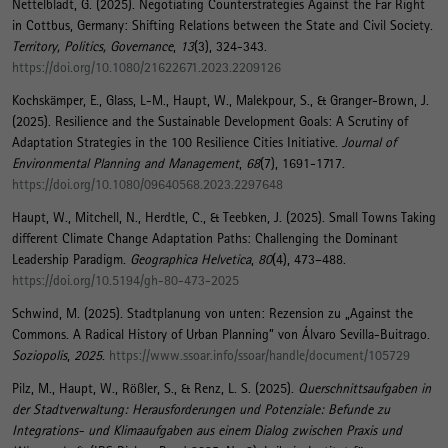
Nettelbladt, G.
(2025).
Negotiating Counterstrategies Against the Far Right
in Cottbus, Germany: Shifting Relations between the State and Civil Society
.
Territory, Politics, Governance
,
13
(3), 324-343.
https://doi.org/10.1080/21622671.2023.2209126
Kochskämper, E.
, Glass, L-M.
, Haupt, W.
, Malekpour, S., & Granger-Brown, J.
(2025).
Resilience and the Sustainable Development Goals: A Scrutiny of
Adaptation Strategies in the 100 Resilience Cities Initiative
.
Journal of
Environmental Planning and Management
,
68
(7), 1691-1717.
https://doi.org/10.1080/09640568.2023.2297648
Haupt, W.
, Mitchell, N., Herdtle, C., & Teebken, J. (2025).
Small Towns Taking
different Climate Change Adaptation Paths: Challenging the Dominant
Leadership Paradigm
.
Geographica Helvetica
,
80
(4), 473–488.
https://doi.org/10.5194/gh-80-473-2025
Schwind, M.
(2025).
Stadtplanung von unten: Rezension zu „Against the
Commons. A Radical History of Urban Planning” von Álvaro Sevilla-Buitrago
.
Soziopolis
,
2025
.
https://www.ssoar.info/ssoar/handle/document/105729
Pilz, M.
, Haupt, W.
, Rößler, S., & Renz, L. S. (2025).
Querschnittsaufgaben in
der Stadtverwaltung: Herausforderungen und Potenziale: Befunde zu
Integrations- und Klimaaufgaben aus einem Dialog zwischen Praxis und