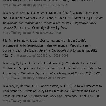
Participatory Processes
.
European Planning Studies
,
31
(8), 1575-1593.
https://doi.org/10.1080/09654313.2022.2072682
Eckersley, P.
, Kern, K.
, Haupt, W.
, & Müller, H. (2023).
Climate Governance
and Federalism in Germany
. in A. Fenna, S. Jodoin, & J. Setzer (Hrsg.),
Climate
Governance and Federalism : A Forum of Federations Comparative Policy
Analysis
(S. 150-176). Cambridge University Press.
https://doi.org/10.1017/9781009249676.009
Pilz, M.
, & Bernt, M.
(2023).
‚Das korrespondiert mit der Studie‘:
Wissensregime der Segregation in den kommunalen Verwaltungen in
Schwerin und Halle (Saale)
.
Berichte. Geographie und Landeskunde
,
96
(2),
152-171.
https://doi.org/10.25162/bgl-2023-0008
Eckersley, P., Flynn, A., Ferry, L., & Lakoma, K. (2023).
Austerity, Political
Control and Supplier Selection in English Local Government: Implications for
Autonomy in Multi-Level Systems
.
Public Management Review
,
25
(1), 1-21.
https://doi.org/10.1080/14719037.2021.1930122
Eckersley, P., Harrison, O., & Poberezhskaya, M. (2023).
A New Framework to
Understand the Drivers of Policy Mixes in Multilevel Contexts: The Case of
Urban Air Pollution
.
Environmental Policy and Governance
,
33
(2), 178-190.
https://doi.org/10.1002/eet.2010