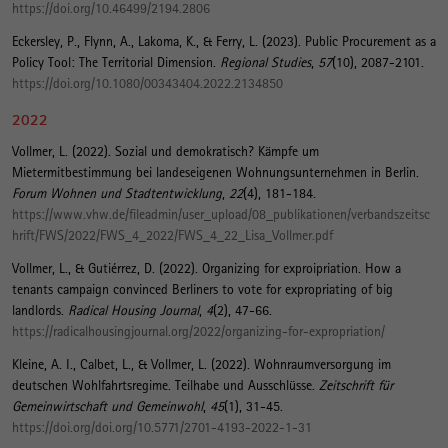
https://doi.org/10.46499/2194.2806
Eckersley, P., Flynn, A., Lakoma, K., & Ferry, L. (2023).
Public Procurement as a
Policy Tool: The Territorial Dimension
.
Regional Studies
,
57
(10), 2087-2101.
https://doi.org/10.1080/00343404.2022.2134850
2022
Vollmer, L.
(2022).
Sozial und demokratisch? Kämpfe um
Mietermitbestimmung bei landeseigenen Wohnungsunternehmen in Berlin
.
Forum Wohnen und Stadtentwicklung
,
22
(4), 181-184.
https://www.vhw.de/fileadmin/user_upload/08_publikationen/verbandszeitsc
hrift/FWS/2022/FWS_4_2022/FWS_4_22_Lisa_Vollmer.pdf
Vollmer, L.
, & Gutiérrez, D. (2022).
Organizing for exproipriation. How a
tenants campaign convinced Berliners to vote for expropriating of big
landlords
.
Radical Housing Journal
,
4
(2), 47-66.
https://radicalhousingjournal.org/2022/organizing-for-expropriation/
Kleine, A. I., Calbet, L.
, & Vollmer, L.
(2022).
Wohnraumversorgung im
deutschen Wohlfahrtsregime. Teilhabe und Ausschlüsse
.
Zeitschrift für
Gemeinwirtschaft und Gemeinwohl
,
45
(1), 31-45.
https://doi.org/doi.org/10.5771/2701-4193-2022-1-31