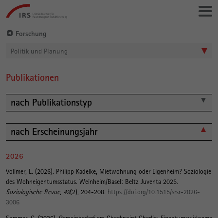
Gehe
Leibniz-
direkt
Institut
zu:
für
Forschung
Raumbezogene
Politik und Planung
Sozialforschung
Publikationen
Hauptinhalt
nach Publikationstyp
nach Erscheinungsjahr
2026
Vollmer, L.
(2026).
Philipp Kadelke, Mietwohnung oder Eigenheim? Soziologie
des Wohneigentumsstatus. Weinheim/Basel: Beltz Juventa 2025
.
Soziologische Revue
,
49
(2), 204-208.
https://doi.org/10.1515/srsr-2026-
3006