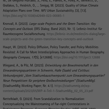
M., De Gregorio Hurtado, S., Feliu, E., Flamos, A., Foley, A., Geneletti, D.,
Grafakos, S., Heidrich, O., ... Smigaj, M. (2023).
Quality of Urban Climate
Adaptation Plans over Time
.
NPJ Urban Sustainability
, (3), [13].
https://doi.org/10.1038/s42949-023-00085-1
Kronvall, A. (2023).
Large-scale Projects and the Green Transition: Key
Concepts and Outlook
. (IRS Dialog; Band 2023, Nr. 1). Leibniz-Institut für
Raumbezogene Sozialforschung.
https://leibniz-irs.de/medien/irs-dialog/large-
scale-projects-and-the-green-transition-key-concepts-and-outlook
Haupt, W.
(2023).
Policy Diffusion, Policy Transfer, and Policy Mobilities
Revisited: A Call for More Interdisciplinary Approaches in Human Geography
.
Geography Compass
,
17
(5), [e12688].
https://doi.org/10.1111/gec3.12688
Wiegand, A.
, & Pilz, M.
(2023).
Entwicklung der Bewohnerschaft in den
Einwanderungsquartieren in Schwerin, Halle (Saale) und Cottbus:
Verbundprojekt „Vom Stadtumbauschwerpunkt zum Einwanderungsquartier?
Neue Perspektiven für periphere Großwohnsiedlungen“ (StadtumMig)
.
(StadtumMig Working Paper; Nr. 4.1).
https://stadtummig.de/wp-
content/uploads/2023/05/WP-4-Teil-1-StadtumMig_02_05_23.pdf
Nettelbladt, G.
(2023).
From Scandalization to Normalization:
Conceptualizing the Mainstreaming of Far-right Contestations in