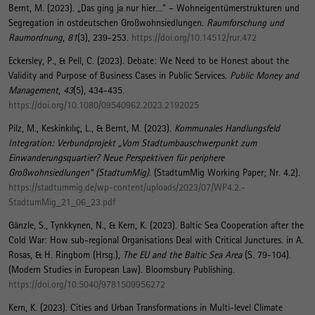
Bernt, M.
(2023).
„Das ging ja nur hier…“ – Wohneigentümerstrukturen und
Segregation in ostdeutschen Großwohnsiedlungen
.
Raumforschung und
Raumordnung
,
81
(3), 239-253.
https://doi.org/10.14512/rur.472
Eckersley, P., & Pell, C. (2023).
Debate: We Need to be Honest about the
Validity and Purpose of Business Cases in Public Services
.
Public Money and
Management
,
43
(5), 434-435.
https://doi.org/10.1080/09540962.2023.2192025
Pilz, M.
, Keskinkılıç, L.
, & Bernt, M.
(2023).
Kommunales Handlungsfeld
Integration: Verbundprojekt „Vom Stadtumbauschwerpunkt zum
Einwanderungsquartier? Neue Perspektiven für periphere
Großwohnsiedlungen“ (StadtumMig)
. (StadtumMig Working Paper; Nr. 4.2).
https://stadtummig.de/wp-content/uploads/2023/07/WP4.2.-
StadtumMig_21_06_23.pdf
Gänzle, S., Tynkkynen, N.
, & Kern, K.
(2023).
Baltic Sea Cooperation after the
Cold War: How sub-regional Organisations Deal with Critical Junctures
. in A.
Rosas, & H. Ringbom (Hrsg.),
The EU and the Baltic Sea Area
(S. 79-104).
(Modern Studies in European Law). Bloomsbury Publishing.
https://doi.org/10.5040/9781509956272
Kern, K.
(2023).
Cities and Urban Transformations in Multi-level Climate