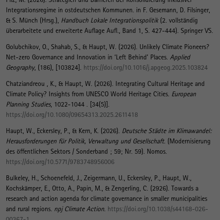
Integrationsregime in ostdeutschen Kommunen
. in F. Gesemann, D. Filsinger,
& S. Münch (Hrsg.),
Handbuch Lokale Integrationspolitik
(2. vollständig
überarbeitete und erweiterte Auflage Aufl., Band 1, S. 427-444). Springer VS.
Golubchikov, O., Shahab, S.
, & Haupt, W.
(2026).
Unlikely Climate Pioneers?
Net-zero Governance and Innovation in ‘Left Behind’ Places
.
Applied
Geography
, (186), [103824].
https://doi.org/10.1016/j.apgeog.2025.103824
Chatziandreou , K.
, & Haupt, W.
(2026).
Integrating Cultural Heritage and
Climate Policy? Insights from UNESCO World Heritage Cities
.
European
Planning Studies
, 1022-1044 . [34(5)].
https://doi.org/10.1080/09654313.2025.2611418
Haupt, W.
, Eckersley, P.
, & Kern, K.
(2026).
Deutsche Städte im Klimawandel:
Herausforderungen für Politik, Verwaltung und Gesellschaft
. (Modernisierung
des öffentlichen Sektors / Sonderband ; 59; Nr. 59). Nomos.
https://doi.org/10.5771/9783748956006
Bulkeley, H., Schoenefeld, J., Zeigermann, U., Eckersley, P.
, Haupt, W.
,
Kochskämper, E.
, Otto, A., Papin, M., & Zengerling, C. (2926).
Towards a
research and action agenda for climate governance in smaller municipalities
and rural regions
.
npj Climate Action
.
https://doi.org/10.1038/s44168-026-
00367-1