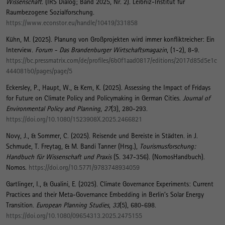
Wissenschaft
. (IRS Dialog; Band 2025, Nr. 2). Leibniz-Institut für
Raumbezogene Sozialforschung.
https://www.econstor.eu/handle/10419/331858
Kühn, M.
(2025).
Planung von Großprojekten wird immer konfliktreicher: Ein
Interview
.
Forum - Das Brandenburger Wirtschaftsmagazin
, (1-2), 8-9.
https://bc.pressmatrix.com/de/profiles/6b0f1aad0817/editions/2017d85d5e1c
444081b0/pages/page/5
Eckersley, P.
, Haupt, W.
, & Kern, K.
(2025).
Assessing the Impact of Fridays
for Future on Climate Policy and Policymaking in German Cities
.
Journal of
Environmental Policy and Planning
,
27
(3), 280-293.
https://doi.org/10.1080/1523908X.2025.2466821
Novy, J., & Sommer, C. (2025).
Reisende und Bereiste in Städten
. in J.
Schmude, T. Freytag, & M. Bandi Tanner (Hrsg.),
Tourismusforschung:
Handbuch für Wissenschaft und Praxis
(S. 347-356). (NomosHandbuch).
Nomos.
https://doi.org/10.5771/9783748934059
Gartlinger, I.
, & Gualini, E. (2025).
Climate Governance Experiments: Current
Practices and their Meta-Governance Embedding in Berlin’s Solar Energy
Transition
.
European Planning Studies
,
33
(5), 680-698.
https://doi.org/10.1080/09654313.2025.2475155