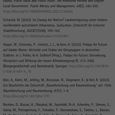
Goods, Public Value and Public Audit: the Redmond Review and English
Local Government
.
Public Money and Management
,
43
(3), 242-250.
https://doi.org/10.1080/09540962.2022.2126644
Schwind, M.
(2023).
Im Zwang der Nation? Landenteignung unter Indiens
neoliberalem autoritärem Urbanismus
.
Sub\urban: Zeitschrift für kritische
Stadtforschung
,
2023
(11(3/4)), 105-143.
https://doi.org/10.36900/suburban.v11i3/4.881
Haupt, W.
, Eckersley, P.
, Irmisch, J. L.
, & Kern, K.
(2023).
Fridays for Future
auf lokaler Ebene: Aktivität und Stärke der Ortsgruppen in deutschen
Städten
. in J. Pollex, & A. Soßdorf (Hrsg.),
Fridays for Future: Einordnung,
Rezeption und Wirkung der neuen Klimabewegung
(S. 213–240).
(Bürgergesellschaft und Demokratie). Springer.
https://doi.org/10.1007/978-
3-658-41447-4_10
Klee, A.
, Kühn, M.
, Jehling, M., Kinossian, N., Volgmann, K., & Keil, R. (2023).
Zur Geschichte der Zeitschrift „Raumforschung und Raumordnung“ seit 1936
.
Raumforschung und Raumordnung
,
81
(1), 1-4.
https://doi.org/10.14512/rur.1711
Reckien, D., Buzasi, A., Olazabal, M., Spyridaki, N-A., Eckersley, P., Simoes, S.,
Salvia, M., Pietrapertosa, F., Fokaides, P., Goonesekara, S., Tardieu, L., Balzan,