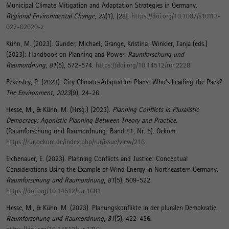
Municipal Climate Mitigation and Adaptation Strategies in Germany
.
Regional Environmental Change
,
23
(1), [28].
https://doi.org/10.1007/s10113-
022-02020-z
Kühn, M.
(2023).
Gunder, Michael; Grange, Kristina; Winkler, Tanja (eds.)
(2023): Handbook on Planning and Power
.
Raumforschung und
Raumordnung
,
81
(5), 572-574.
https://doi.org/10.14512/rur.2228
Eckersley, P. (2023).
City Climate-Adaptation Plans: Who's Leading the Pack?
The Environment
,
2023
(9), 24-26.
Hesse, M.
, & Kühn, M.
(Hrsg.) (2023).
Planning Conflicts in Pluralistic
Democracy: Agonistic Planning Between Theory and Practice
.
(Raumforschung und Raumordnung; Band 81, Nr. 5). Oekom.
https://rur.oekom.de/index.php/rur/issue/view/216
Eichenauer, E.
(2023).
Planning Conflicts and Justice: Conceptual
Considerations Using the Example of Wind Energy in Northeastern Germany
.
Raumforschung und Raumordnung
,
81
(5), 509-522.
https://doi.org/10.14512/rur.1681
Hesse, M.
, & Kühn, M.
(2023).
Planungskonflikte in der pluralen Demokratie
.
Raumforschung und Raumordnung
,
81
(5), 422-436.