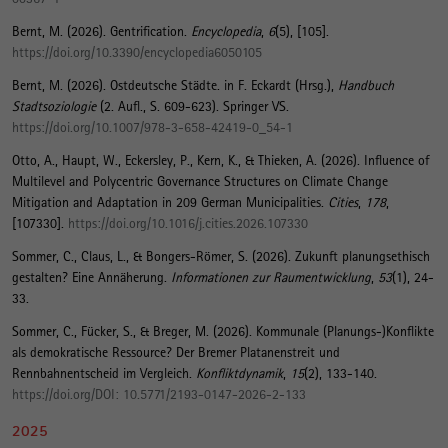
Bernt, M.
(2026).
Gentrification
.
Encyclopedia
,
6
(5), [105].
https://doi.org/10.3390/encyclopedia6050105
Bernt, M.
(2026).
Ostdeutsche Städte
. in F. Eckardt (Hrsg.),
Handbuch
Stadtsoziologie
(2. Aufl., S. 609-623). Springer VS.
https://doi.org/10.1007/978-3-658-42419-0_54-1
Otto, A.
, Haupt, W.
, Eckersley, P.
, Kern, K.
, & Thieken, A. (2026).
Influence of
Multilevel and Polycentric Governance Structures on Climate Change
Mitigation and Adaptation in 209 German Municipalities
.
Cities
,
178
,
[107330].
https://doi.org/10.1016/j.cities.2026.107330
Sommer, C., Claus, L., & Bongers-Römer, S. (2026).
Zukunft planungsethisch
gestalten? Eine Annäherung
.
Informationen zur Raumentwicklung
,
53
(1), 24-
33.
Sommer, C., Fücker, S., & Breger, M. (2026).
Kommunale (Planungs-)Konflikte
als demokratische Ressource? Der Bremer Platanenstreit und
Rennbahnentscheid im Vergleich
.
Konfliktdynamik
,
15
(2), 133-140.
https://doi.org/DOI: 10.5771/2193-0147-2026-2-133
2025