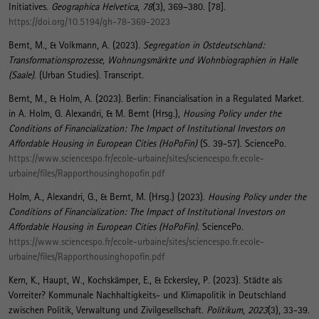
Initiatives
.
Geographica Helvetica
,
78
(3), 369–380. [78].
https://doi.org/10.5194/gh-78-369-2023
Bernt, M.
, & Volkmann, A. (2023).
Segregation in Ostdeutschland:
Transformationsprozesse, Wohnungsmärkte und Wohnbiographien in Halle
(Saale)
. (Urban Studies). Transcript.
Bernt, M.
, & Holm, A. (2023).
Berlin: Financialisation in a Regulated Market
.
in A. Holm, G. Alexandri, & M. Bernt (Hrsg.),
Housing Policy under the
Conditions of Financialization: The Impact of Institutional Investors on
Affordable Housing in European Cities (HoPoFin)
(S. 39-57). SciencePo.
https://www.sciencespo.fr/ecole-urbaine/sites/sciencespo.fr.ecole-
urbaine/files/Rapporthousinghopofin.pdf
Holm, A.
, Alexandri, G.
, & Bernt, M.
(Hrsg.) (2023).
Housing Policy under the
Conditions of Financialization: The Impact of Institutional Investors on
Affordable Housing in European Cities (HoPoFin)
. SciencePo.
https://www.sciencespo.fr/ecole-urbaine/sites/sciencespo.fr.ecole-
urbaine/files/Rapporthousinghopofin.pdf
Kern, K.
, Haupt, W.
, Kochskämper, E.
, & Eckersley, P. (2023).
Städte als
Vorreiter? Kommunale Nachhaltigkeits- und Klimapolitik in Deutschland
zwischen Politik, Verwaltung und Zivilgesellschaft
.
Politikum
,
2023
(3), 33-39.