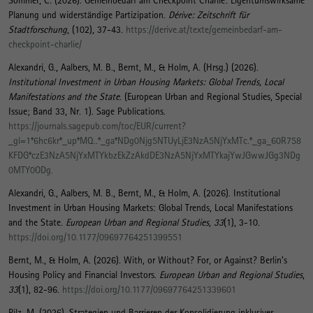
Sommer, C. (2026).
Gemeinbedarf am Checkpoint Charlie: Eigentumswirksame
Planung und widerständige Partizipation
.
Dérive: Zeitschrift für
Stadtforschung
, (102), 37-43.
https://derive.at/texte/gemeinbedarf-am-
checkpoint-charlie/
Alexandri, G.
, Aalbers, M. B.
, Bernt, M.
, & Holm, A. (Hrsg.) (2026).
Institutional Investment in Urban Housing Markets: Global Trends, Local
Manifestations and the State
. (European Urban and Regional Studies, Special
Issue; Band 33, Nr. 1). Sage Publications.
https://journals.sagepub.com/toc/EUR/current?
_gl=1*6hc6kr*_up*MQ..*_ga*NDg0Njg5NTUyLjE3NzA5NjYxMTc.*_ga_60R758
KFDG*czE3NzA5NjYxMTYkbzEkZzAkdDE3NzA5NjYxMTYkajYwJGwwJGg3NDg
0MTY0ODg.
Alexandri, G.
, Aalbers, M. B.
, Bernt, M.
, & Holm, A. (2026).
Institutional
Investment in Urban Housing Markets: Global Trends, Local Manifestations
and the State
.
European Urban and Regional Studies
,
33
(1), 3-10.
https://doi.org/10.1177/09697764251399551
Bernt, M.
, & Holm, A. (2026).
With, or Without? For, or Against? Berlin’s
Housing Policy and Financial Investors
.
European Urban and Regional Studies
,
33
(1), 82-96.
https://doi.org/10.1177/09697764251339601
Pilz, M.
(2026).
Strategien und Barrieren der Konsolidierung inklusiver