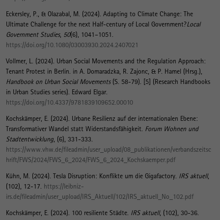
Eckersley, P., & Olazabal, M. (2024).
Adapting to Climate Change: The
Ultimate Challenge for the next Half-century of Local Government?
Local
Government Studies
,
50
(6), 1041–1051.
https://doi.org/10.1080/03003930.2024.2407021
Vollmer, L.
(2024).
Urban Social Movements and the Regulation Approach:
Tenant Protest in Berlin
. in A. Domaradzka, R. Zajonc, & P. Hamel (Hrsg.),
Handbook on Urban Social Movements
(S. 58-79). [5] (Research Handbooks
in Urban Studies series). Edward Elgar.
https://doi.org/10.4337/9781839109652.00010
Kochskämper, E.
(2024).
Urbane Resilienz auf der internationalen Ebene:
Transformativer Wandel statt Widerstandsfähigkeit
.
Forum Wohnen und
Stadtentwicklung
, (6), 331-333.
https://www.vhw.de/fileadmin/user_upload/08_publikationen/verbandszeitsc
hrift/FWS/2024/FWS_6_2024/FWS_6_2024_Kochskaemper.pdf
Kühn, M.
(2024).
Tesla Disruption: Konflikte um die Gigafactory
.
IRS aktuell
,
(102), 12-17.
https://leibniz-
irs.de/fileadmin/user_upload/IRS_Aktuell/102/IRS_aktuell_No_102.pdf
Kochskämper, E.
(2024).
100 resiliente Städte
.
IRS aktuell
, (102), 30-36.