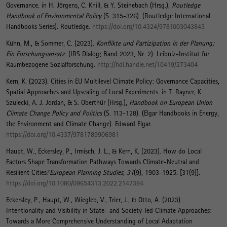
Governance
. in H. Jörgens, C. Knill, & Y. Steinebach (Hrsg.),
Routledge
Handbook of Environmental Policy
(S. 315-326). (Routledge International
Handbooks Series). Routledge.
https://doi.org/10.4324/9781003043843
Kühn, M.
, & Sommer, C. (2023).
Konflikte und Partizipation in der Planung:
Ein Forschungsansatz
. (IRS Dialog; Band 2023, Nr. 2). Leibniz-Institut für
Raumbezogene Sozialforschung.
http://hdl.handle.net/10419/273404
Kern, K.
(2023).
Cities in EU Multilevel Climate Policy: Governance Capacities,
Spatial Approaches and Upscaling of Local Experiments
. in T. Rayner, K.
Szulecki, A. J. Jordan, & S. Oberthür (Hrsg.),
Handbook on European Union
Climate Change Policy and Politics
(S. 113-128). (Elgar Handbooks in Energy,
the Environment and Climate Change). Edward Elgar.
https://doi.org/10.4337/9781789906981
Haupt, W.
, Eckersley, P.
, Irmisch, J. L.
, & Kern, K.
(2023).
How do Local
Factors Shape Transformation Pathways Towards Climate-Neutral and
Resilient Cities?
European Planning Studies
,
31
(9), 1903-1925. [31(9)].
https://doi.org/10.1080/09654313.2022.2147394
Eckersley, P.
, Haupt, W.
, Wiegleb, V., Trier, J., & Otto, A. (2023).
Intentionality and Visibility in State- and Society-led Climate Approaches:
Towards a More Comprehensive Understanding of Local Adaptation