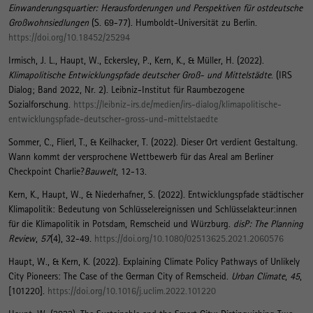
Einwanderungsquartier: Herausforderungen und Perspektiven für ostdeutsche
Großwohnsiedlungen
(S. 69-77). Humboldt-Universität zu Berlin.
https://doi.org/10.18452/25294
Irmisch, J. L.
, Haupt, W.
, Eckersley, P.
, Kern, K.
, & Müller, H. (2022).
Klimapolitische Entwicklungspfade deutscher Groß- und Mittelstädte
. (IRS
Dialog; Band 2022, Nr. 2). Leibniz-Institut für Raumbezogene
Sozialforschung.
https://leibniz-irs.de/medien/irs-dialog/klimapolitische-
entwicklungspfade-deutscher-gross-und-mittelstaedte
Sommer, C., Flierl, T., & Keilhacker, T. (2022).
Dieser Ort verdient Gestaltung.
Wann kommt der versprochene Wettbewerb für das Areal am Berliner
Checkpoint Charlie?
Bauwelt
, 12-13.
Kern, K.
, Haupt, W.
, & Niederhafner, S.
(2022).
Entwicklungspfade städtischer
Klimapolitik: Bedeutung von Schlüsselereignissen und Schlüsselakteur:innen
für die Klimapolitik in Potsdam, Remscheid und Würzburg
.
disP: The Planning
Review
,
57
(4), 32-49.
https://doi.org/10.1080/02513625.2021.2060576
Haupt, W.
, & Kern, K.
(2022).
Explaining Climate Policy Pathways of Unlikely
City Pioneers: The Case of the German City of Remscheid
.
Urban Climate
,
45
,
[101220].
https://doi.org/10.1016/j.uclim.2022.101220