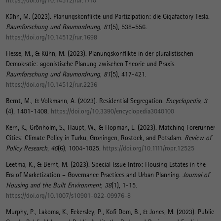
https://doi.org/10.14512/rur.1710
Kühn, M.
(2023).
Planungskonflikte und Partizipation: die Gigafactory Tesla
.
Raumforschung und Raumordnung
,
81
(5), 538–556.
https://doi.org/10.14512/rur.1698
Hesse, M.
, & Kühn, M.
(2023).
Planungskonflikte in der pluralistischen
Demokratie: agonistische Planung zwischen Theorie und Praxis
.
Raumforschung und Raumordnung
,
81
(5), 417-421.
https://doi.org/10.14512/rur.2236
Bernt, M.
, & Volkmann, A. (2023).
Residential Segregation
.
Encyclopedia
,
3
(4), 1401-1408.
https://doi.org/10.3390/encyclopedia3040100
Kern, K.
, Grönholm, S.
, Haupt, W.
, & Hopman, L. (2023).
Matching Forerunner
Cities: Climate Policy in Turku, Groningen, Rostock, and Potsdam
.
Review of
Policy Research
,
40
(6), 1004-1025.
https://doi.org/10.1111/ropr.12525
Leetma, K.
, & Bernt, M.
(2023).
Special Issue Intro: Housing Estates in the
Era of Marketization – Governance Practices and Urban Planning
.
Journal of
Housing and the Built Environment
,
38
(1), 1-15.
https://doi.org/10.1007/s10901-022-09976-8
Murphy, P., Lakoma, K., Eckersley, P., Kofi Dom, B., & Jones, M. (2023).
Public