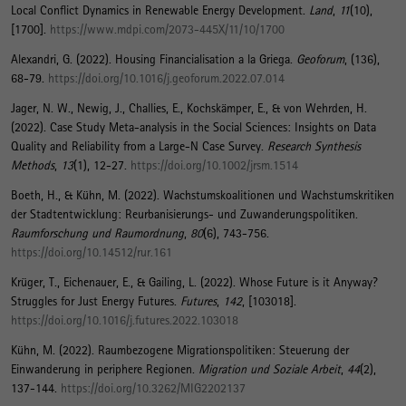
Local Conflict Dynamics in Renewable Energy Development
.
Land
,
11
(10),
[1700].
https://www.mdpi.com/2073-445X/11/10/1700
Alexandri, G.
(2022).
Housing Financialisation a la Griega
.
Geoforum
, (136),
68-79.
https://doi.org/10.1016/j.geoforum.2022.07.014
Jager, N. W., Newig, J., Challies, E.
, Kochskämper, E.
, & von Wehrden, H.
(2022).
Case Study Meta-analysis in the Social Sciences: Insights on Data
Quality and Reliability from a Large-N Case Survey
.
Research Synthesis
Methods
,
13
(1), 12-27.
https://doi.org/10.1002/jrsm.1514
Boeth, H.
, & Kühn, M.
(2022).
Wachstumskoalitionen und Wachstumskritiken
der Stadtentwicklung: Reurbanisierungs- und Zuwanderungspolitiken
.
Raumforschung und Raumordnung
,
80
(6), 743-756.
https://doi.org/10.14512/rur.161
Krüger, T.
, Eichenauer, E.
, & Gailing, L. (2022).
Whose Future is it Anyway?
Struggles for Just Energy Futures
.
Futures
,
142
, [103018].
https://doi.org/10.1016/j.futures.2022.103018
Kühn, M.
(2022).
Raumbezogene Migrationspolitiken: Steuerung der
Einwanderung in periphere Regionen
.
Migration und Soziale Arbeit
,
44
(2),
137-144.
https://doi.org/10.3262/MIG2202137