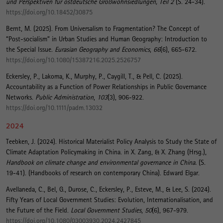
und Perspektiven für ostdeutsche Großwohnsiedlungen, Teil 2
(S. 24-34).
https://doi.org/10.18452/30875
Bernt, M.
(2025).
From Universalism to Fragmentation? The Concept of
“Post-socialism” in Urban Studies and Human Geography: Introduction to
the Special Issue
.
Eurasian Geography and Economics
,
66
(6), 665-672.
https://doi.org/10.1080/15387216.2025.2526757
Eckersley, P., Lakoma, K., Murphy, P., Caygill, T., & Pell, C. (2025).
Accountability as a Function of Power Relationships in Public Governance
Networks
.
Public Administration
,
103
(3), 906-922.
https://doi.org/10.1111/padm.13032
2024
Teebken, J.
(2024).
Historical Materialist Policy Analysis to Study the State of
Climate Adaptation Policymaking in China
. in X. Zang, & X. Zhang (Hrsg.),
Handbook on climate change and environmental governance in China.
(S.
19-41). (Handbooks of research on contemporary China). Edward Elgar.
Avellaneda, C., Bel, G., Durose, C., Eckersley, P., Esteve, M., & Lee, S. (2024).
Fifty Years of Local Government Studies: Evolution, Internationalisation, and
the Future of the Field
.
Local Government Studies
,
50
(6), 967-979.
https://doi.org/10.1080/03003930.2024.2427845