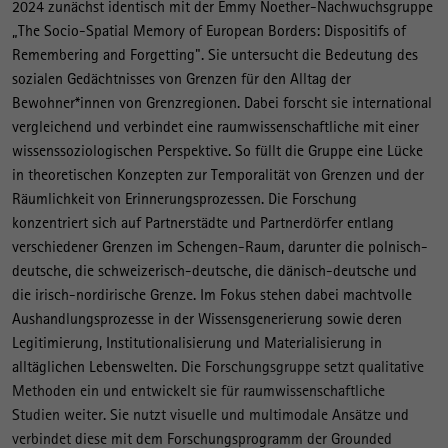
2024 zunächst identisch mit der Emmy Noether-Nachwuchsgruppe
G
„The Socio-Spatial Memory of European Borders: Dispositifs of
e
Remembering and Forgetting". Sie untersucht die Bedeutung des
d
sozialen Gedächtnisses von Grenzen für den Alltag der
ä
Bewohner*innen von Grenzregionen. Dabei forscht sie international
vergleichend und verbindet eine raumwissenschaftliche mit einer
c
wissenssoziologischen Perspektive. So füllt die Gruppe eine Lücke
h
in theoretischen Konzepten zur Temporalität von Grenzen und der
t
Räumlichkeit von Erinnerungsprozessen. Die Forschung
n
konzentriert sich auf Partnerstädte und Partnerdörfer entlang
verschiedener Grenzen im Schengen-Raum, darunter die polnisch-
i
deutsche, die schweizerisch-deutsche, die dänisch-deutsche und
s
die irisch-nordirische Grenze. Im Fokus stehen dabei machtvolle
Aushandlungsprozesse in der Wissensgenerierung sowie deren
Legitimierung, Institutionalisierung und Materialisierung in
alltäglichen Lebenswelten.
Die Forschungsgruppe setzt qualitative
Methoden ein und entwickelt sie für raumwissenschaftliche
Studien weiter. Sie nutzt visuelle und multimodale Ansätze und
verbindet diese mit dem Forschungsprogramm der Grounded