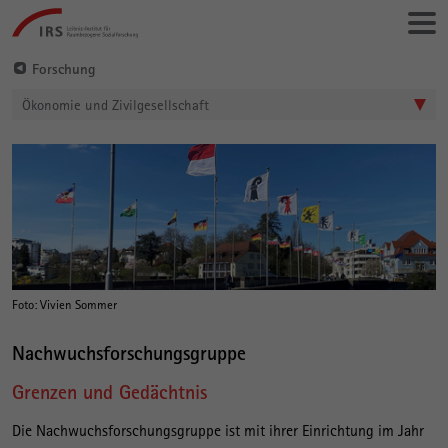
Gehe
Leibniz-
direkt
Institut
zu:
für
Forschung
Raumbezogene
Ökonomie und Zivilgesellschaft
Sozialforschung
G
Hauptinhalt
r
e
n
z
e
Foto: Vivien Sommer
n
Nachwuchsforschungsgruppe
u
Grenzen und Gedächtnis
n
d
Die Nachwuchsforschungsgruppe ist mit ihrer Einrichtung im Jahr