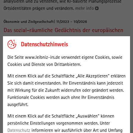
analysieren und zu verstehen, wie KI-basierte Planungsprozesse
Ortsidentitäten prägen und verändern.
mehr info
Ökonomie und Zivilgesellschaft
11/2023 - 10/2026
Das sozial-räumliche Gedächtnis der europäischen
Grenzen: Dispositive des Erinnerns und Vergessens
Datenschutzhinweis
Disruptive Ereignisse wie die Neuordnung der Grenzen nach dem
Die Seite www.leibniz-irs.de verwendet eigene Cookies, sowie
Zweiten Weltkrieg haben einen tiefgreifenden Einfluss darauf, wie
Cookies und Dienste von Drittanbietern.
Gesellschaften und Räume sich verändern. Dies führt zu einer
grundlegenden Frage: Wie erinnern wir uns an diese Grenzen, und
Mit einem Klick auf die Schaltfläche „Alle Akzeptieren“ erklären
welchen Einfluss hat diese Erinnerung auf das Konzept eines
Sie sich damit einverstanden. Ihr Einverständnis kann jederzeit
grenzenlosen Europas? Die Emmy Noether-
mit Wirkung für die Zukunft widerrufen oder geändert werden.
Nachwuchsforschungsgruppe „The Social-Spatial Memory of
Funktionale Cookies werden auch ohne Ihr Einverständnis
European Borders: Dispositifs of Remembering and Forgetting“
ausgeführt.
erforscht, wie vergangene disruptive Ereignisse, wie Kriege,
geopolitische Konflikte und politische Vereinigungen, den aktuellen
Mit einem Klick auf die Schaltfläche „Auswählen“ können
Zustand der Grenzen beeinflusst haben.
mehr info
persönliche Einstellungen vorgenommen werden. Unter
Datenschutz
informieren wir ausführlich über Art und Umfang